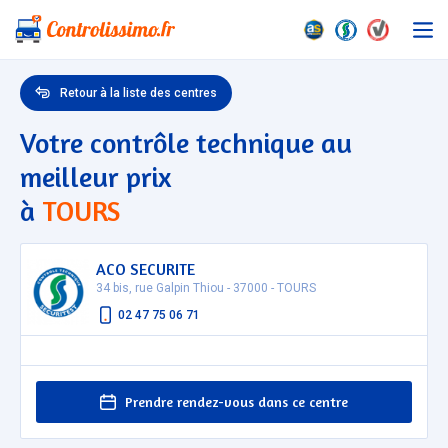
Retour à la liste des centres
Votre contrôle technique au
meilleur prix
à
TOURS
ACO SECURITE
34 bis, rue Galpin Thiou - 37000 - TOURS
02 47 75 06 71
Prendre rendez-vous dans ce centre